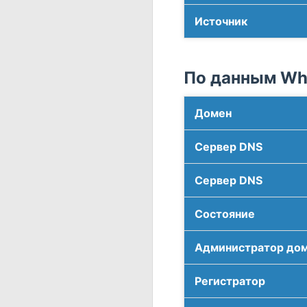
Источник
По данным Who
Домен
Сервер DNS
Сервер DNS
Соcтояние
Администратор до
Регистратор