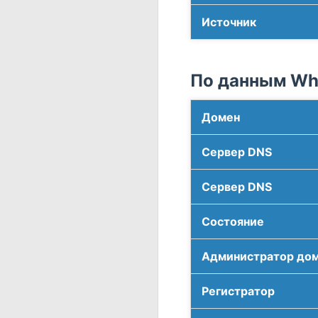
Источник
По данным Who
Домен
Сервер DNS
Сервер DNS
Соcтояние
Администратор до
Регистратор