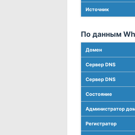
Источник
По данным Who
Домен
Сервер DNS
Сервер DNS
Соcтояние
Администратор до
Регистратор